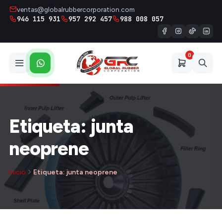
ventas@globalrubbercorporation.com
946 115 931
957 292 457
988 008 057
0
Etiqueta: junta
neoprene
Inicio
Etiqueta: junta neoprene