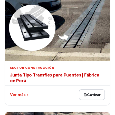
SECTOR CONSTRUCCIÓN
Junta Tipo Transflex para Puentes | Fábrica
en Perú
→
Ver más
Cotizar