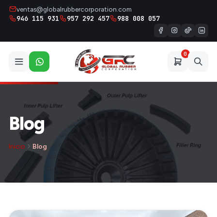
ventas@globalrubbercorporation.com
946 115 931
957 292 457
988 008 057
0
Blog
Inicio
Blog