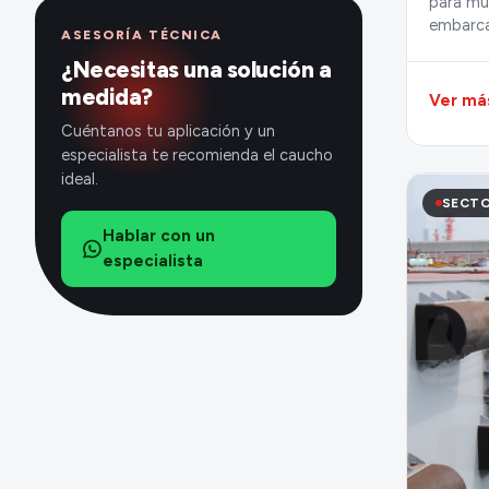
para mue
embarca
ASESORÍA TÉCNICA
¿Necesitas una solución a
medida?
Ver má
Cuéntanos tu aplicación y un
especialista te recomienda el caucho
ideal.
SECTO
Hablar con un
especialista