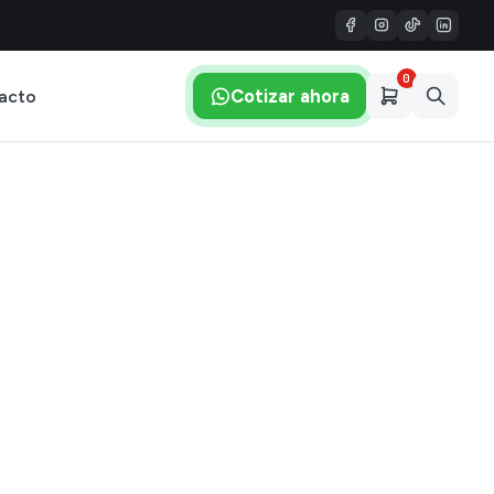
0
Cotizar ahora
acto