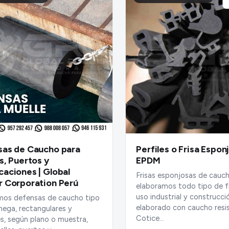
sas de Caucho para
Perfiles o Frisa Espon
s, Puertos y
EPDM
aciones | Global
Frisas esponjosas de cauc
 Corporation Perú
elaboramos todo tipo de f
uso industrial y construcci
mos defensas de caucho tipo
elaborado con caucho resi
mega, rectangulares y
Cotice…
es, según plano o muestra,