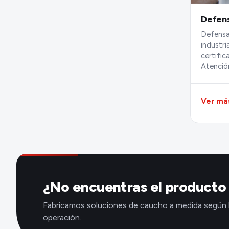
Defen
Defensa
industri
certifi
Atención
Ver má
¿No encuentras el producto
Fabricamos soluciones de caucho a medida según 
operación.