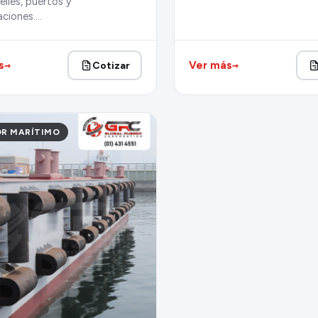
lles, puertos y
ciones.…
→
→
s
Ver más
Cotizar
R MARÍTIMO