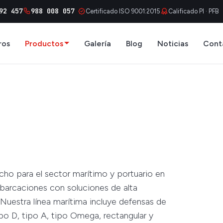
92 457
988 008 057
Certificado ISO 9001:2015
Calificado PI · PFB
ros
Productos
Galería
Blog
Noticias
Cont
ho para el sector marítimo y portuario en
barcaciones con soluciones de alta
. Nuestra línea marítima incluye defensas de
o D, tipo A, tipo Omega, rectangular y