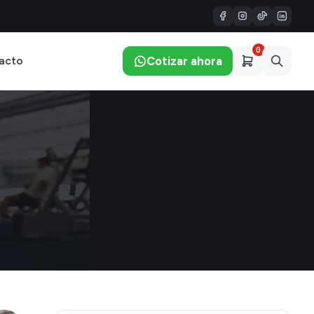
0
Cotizar ahora
acto