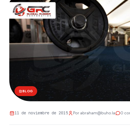
BLOG
11 de noviembre de 2015
Por
abraham@buho.la
0 co