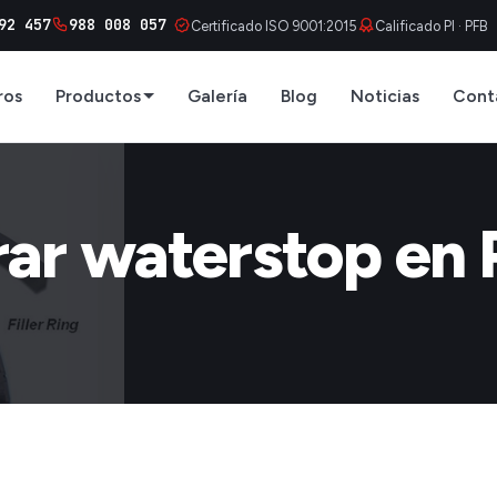
92 457
988 008 057
Certificado ISO 9001:2015
Calificado PI · PFB
ros
Productos
Galería
Blog
Noticias
Cont
ar waterstop en 