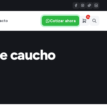
0
Cotizar ahora
acto
de caucho