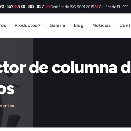
92 457
988 008 057
Certificado ISO 9001:2015
Calificado PI · PFB
ros
Productos
Galería
Blog
Noticias
Cont
ctor de columna 
os
mientos