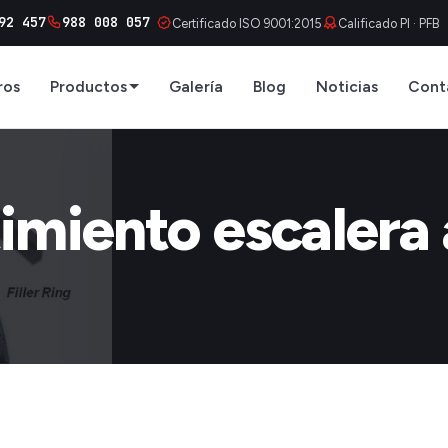
92 457
988 008 057
Certificado ISO 9001:2015
Calificado PI · PFB
ros
Productos
Galería
Blog
Noticias
Cont
imiento escalera 