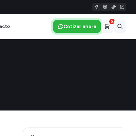
0
Cotizar ahora
acto