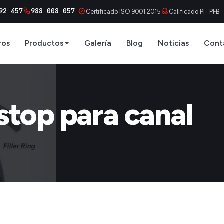
92 457
988 008 057
Certificado ISO 9001:2015
Calificado PI · PFB
ros
Productos
Galería
Blog
Noticias
Cont
stop para canal