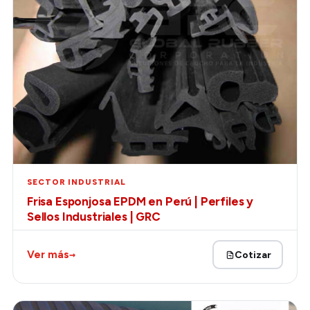
SECTOR INDUSTRIAL
Frisa Esponjosa EPDM en Perú | Perfiles y
Sellos Industriales | GRC
→
Ver más
Cotizar