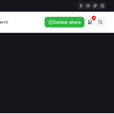
0
Cotizar ahora
acto