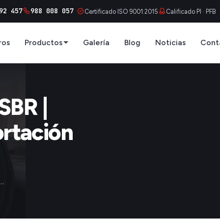
92 457
988 008 057
Certificado ISO 9001:2015
Calificado PI · PFB
ros
Productos
Galería
Blog
Noticias
Cont
SBR |
ortación
e…