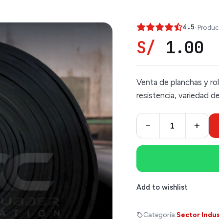
4.5
· Produc
S/
1.00
Venta de planchas y ro
resistencia, variedad d
−
+
Add to wishlist
Categoría:
Sector Indus