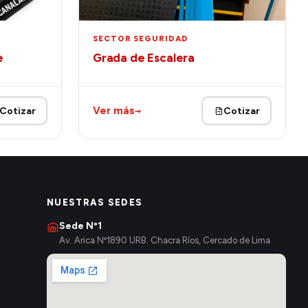
SECTOR SEGURIDAD
e
Grada de Escalera
→
Ver más
Cotizar
Cotizar
NUESTRAS SEDES
Sede Nº1
Av. Arica Nº1890 URB. Chacra Ríos, Cercado de Lima