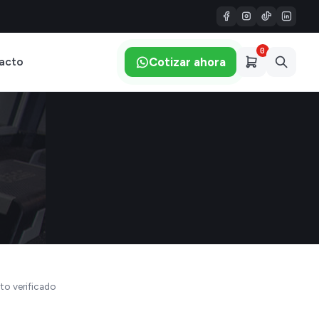
0
Cotizar ahora
acto
to verificado