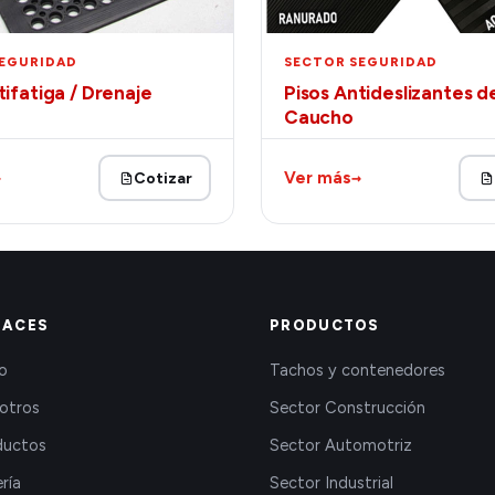
SEGURIDAD
SECTOR SEGURIDAD
tifatiga / Drenaje
Pisos Antideslizantes d
Caucho
→
→
Ver más
Cotizar
LACES
PRODUCTOS
io
Tachos y contenedores
otros
Sector Construcción
ductos
Sector Automotriz
ría
Sector Industrial