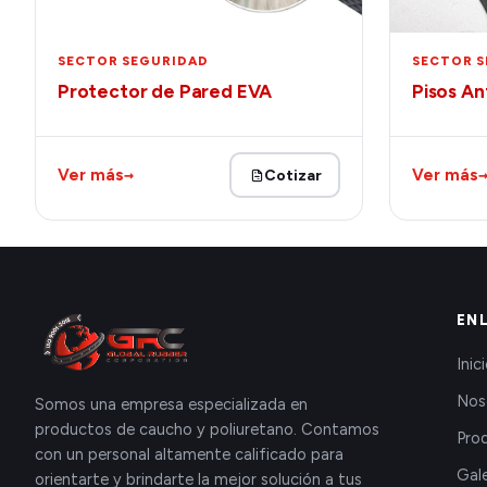
SECTOR SEGURIDAD
SECTOR 
Protector de Pared EVA
Pisos An
→
Ver más
Ver más
Cotizar
EN
Inic
Nos
Somos una empresa especializada en
productos de caucho y poliuretano. Contamos
Pro
con un personal altamente calificado para
Gale
orientarte y brindarte la mejor solución a tus