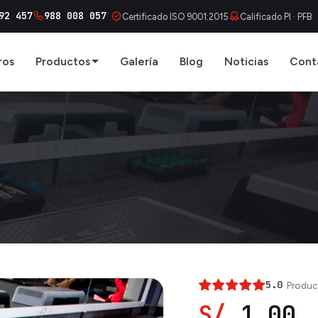
92 457
988 008 057
Certificado ISO 9001:2015
Calificado PI · PFB
ros
Productos
Galería
Blog
Noticias
Cont
5.0
· Produc
S/
1.00