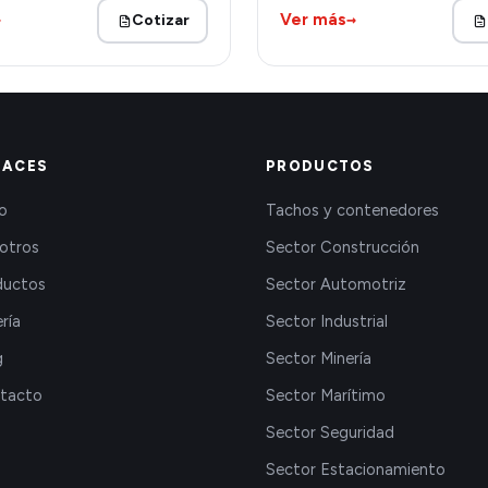
→
→
Ver más
Cotizar
LACES
PRODUCTOS
io
Tachos y contenedores
otros
Sector Construcción
ductos
Sector Automotriz
ría
Sector Industrial
g
Sector Minería
tacto
Sector Marítimo
Sector Seguridad
Sector Estacionamiento