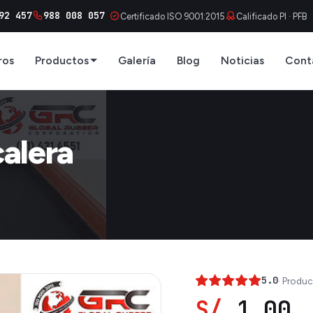
92 457
988 008 057
Certificado ISO 9001:2015
Calificado PI · PFB
ros
Productos
Galería
Blog
Noticias
Cont
alera
5.0
· Produc
S/
1.00