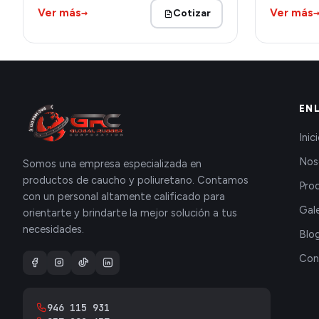
→
Ver más
Ver más
Cotizar
EN
Inic
Nos
Somos una empresa especializada en
productos de caucho y poliuretano. Contamos
Pro
con un personal altamente calificado para
Gale
orientarte y brindarte la mejor solución a tus
necesidades.
Blo
Con
946 115 931