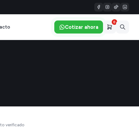
0
Cotizar ahora
acto
to verificado