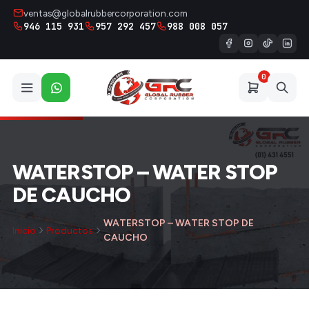
ventas@globalrubbercorporation.com
946 115 931
957 292 457
988 008 057
0
WATERSTOP – WATER STOP
DE CAUCHO
WATERSTOP – WATER STOP DE
Inicio
Productos
CAUCHO