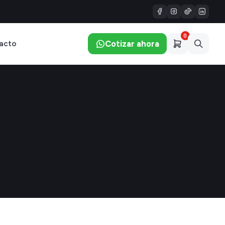
0
Cotizar ahora
acto