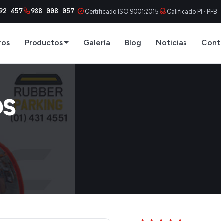
92 457
988 008 057
Certificado ISO 9001:2015
Calificado PI · PFB
ros
Productos
Galería
Blog
Noticias
Cont
OS