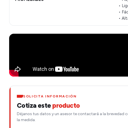
• Li
• Fác
• Alt
SOLICITA INFORMACIÓN
Cotiza este
producto
Déjanos tus datos y un asesor te contactará a la brevedad c
la medida.