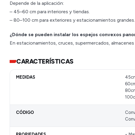
Depende de la aplicación:
– 45–60 cm para interiores y tiendas.
– 80–100 cm para exteriores y estacionamientos grandes.
¿Dónde se pueden instalar los espejos convexos pan
En estacionamientos, cruces, supermercados, almacenes e 
CARACTERÍSTICAS
MEDIDAS
45cm
60cm
80cm
100c
CÓDIGO
Conv
Conv
PROPIEDADES
• May