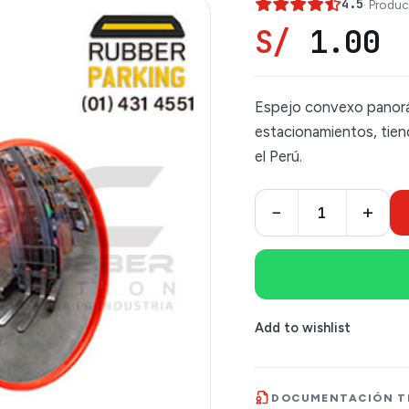
4.5
· Produc
S/
1.00
Espejo convexo panorá
estacionamientos, tiend
el Perú.
−
+
Add to wishlist
DOCUMENTACIÓN T