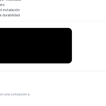
gero
il instalación
a durabilidad
on una cotización a