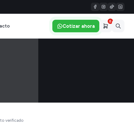
0
Cotizar ahora
acto
to verificado