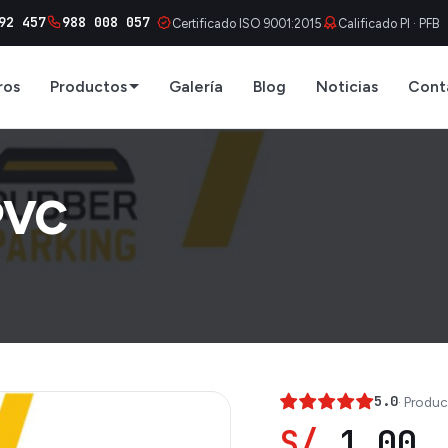
92 457
988 008 057
Certificado ISO 9001:2015
Calificado PI · PFB
ros
Productos
Galería
Blog
Noticias
Cont
PVC
5.0
· Produc
S/
1.00