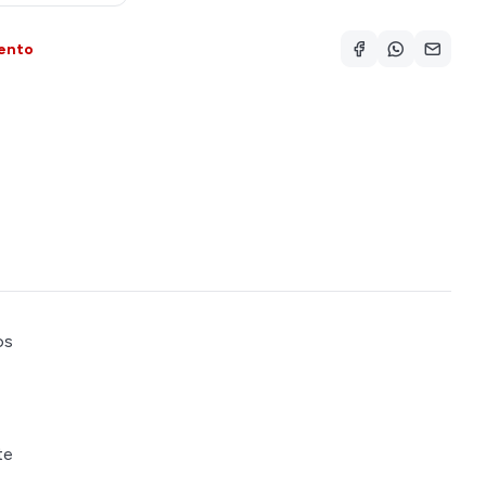
ento
os
te